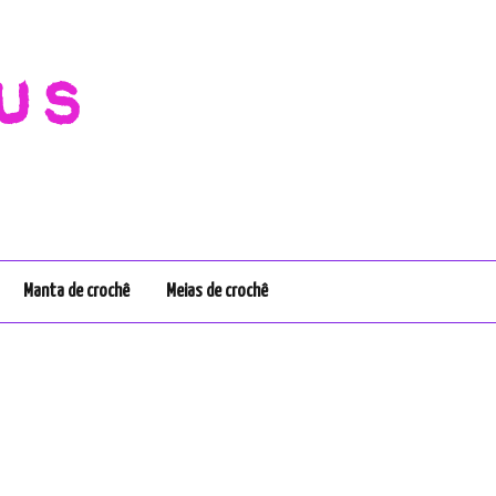
us
Manta de crochê
Meias de crochê