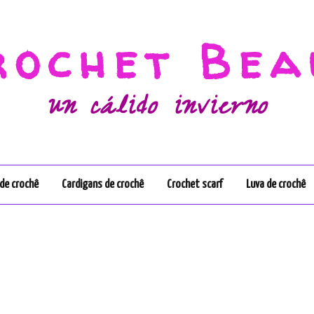
rochet Bea
un cálido invierno
de crochê
Cardigans de crochê
Crochet scarf
Luva de crochê