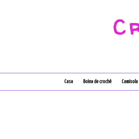
C
Casa
Boina de crochê
Camisola 