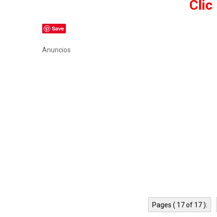
Clic
Save
Anuncios
Pages ( 17 of 17 ):