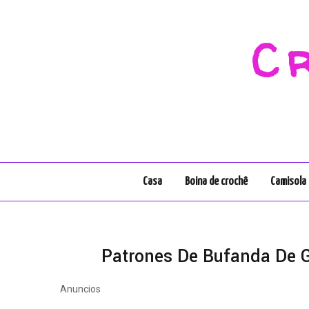
C
Casa
Boina de crochê
Camisola 
Patrones De Bufanda De G
Anuncios