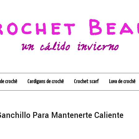
rochet Bea
un cálido invierno
de crochê
Cardigans de crochê
Crochet scarf
Luva de crochê
anchillo Para Mantenerte Caliente