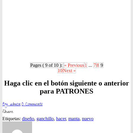
Pages ( 9 of 10 ):
« Previous
1
...
7
8
9
10
Next »
Haga clic en el botón siguiente o anterior
para PATRONES
By
admin
0
Comments
Share
Etiquetas:
diseño
,
ganchillo
,
hacer
,
manta
,
nuevo