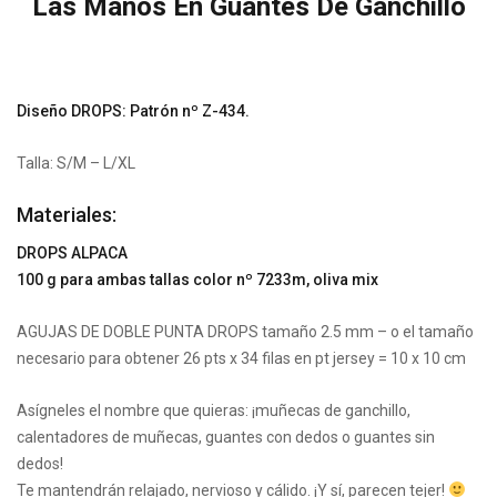
Las Manos En Guantes De Ganchillo
Diseño DROPS: Patrón nº Z-434.
Talla: S/M – L/XL
Materiales:
DROPS ALPACA
100 g para ambas tallas color nº 7233m, oliva mix
AGUJAS DE DOBLE PUNTA DROPS tamaño 2.5 mm – o el tamaño
necesario para obtener 26 pts x 34 filas en pt jersey = 10 x 10 cm
Asígneles el nombre que quieras: ¡muñecas de ganchillo,
calentadores de muñecas, guantes con dedos o guantes sin
dedos!
Te mantendrán relajado, nervioso y cálido. ¡Y sí, parecen tejer!