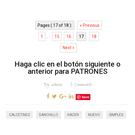
Pages ( 17 of 18 ):
« Previous
1
...
15
16
17
18
Next »
Haga clic en el botón siguiente o
anterior para PATRONES
By
admin
0
Comments
Save
CALCETINES
GANCHILLO
HACER
NUEVO
SIMPLES