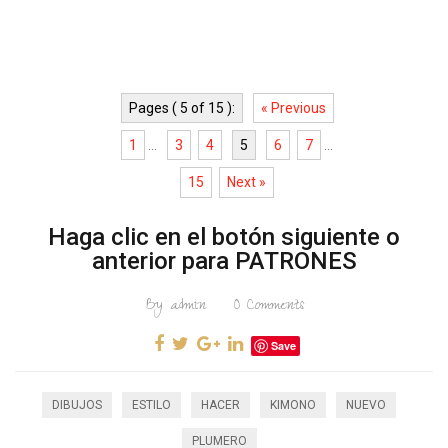
Pages ( 5 of 15 ):
« Previous
1
...
3
4
5
6
7
...
15
Next »
Haga clic en el botón siguiente o
anterior para PATRONES
By
admin
0
Comments
Save
DIBUJOS
ESTILO
HACER
KIMONO
NUEVO
PLUMERO