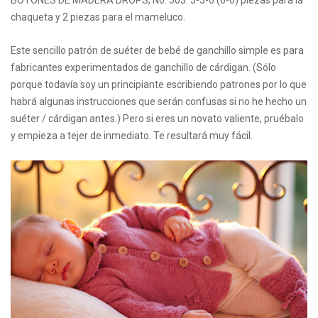
BOTONES DE MADERA DROPS, No. 503: 5-5-6 (6-6) piezas para la
chaqueta y 2 piezas para el mameluco.
Este sencillo patrón de suéter de bebé de ganchillo simple es para
fabricantes experimentados de ganchillo de cárdigan. (Sólo
porque todavía soy un principiante escribiendo patrones por lo que
habrá algunas instrucciones que serán confusas si no he hecho un
suéter / cárdigan antes.) Pero si eres un novato valiente, pruébalo
y empieza a tejer de inmediato. Te resultará muy fácil.