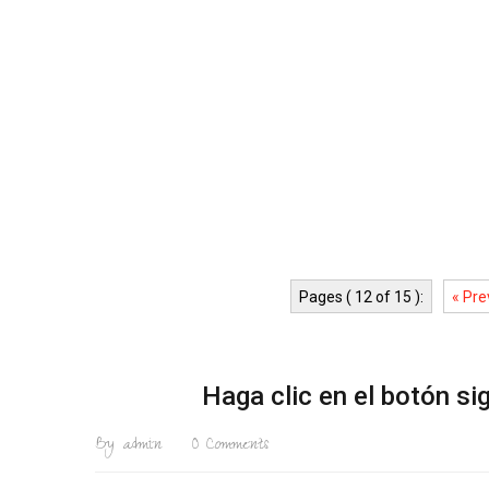
Pages ( 12 of 15 ):
« Pre
Haga clic en el botón s
By
admin
0
Comments