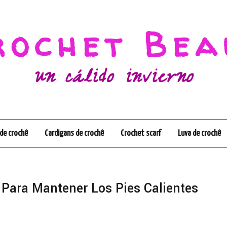
rochet Bea
un cálido invierno
de crochê
Cardigans de crochê
Crochet scarf
Luva de crochê
s Para Mantener Los Pies Calientes