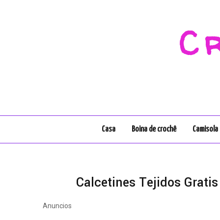
C
Casa
Boina de crochê
Camisola 
Calcetines Tejidos Grati
Anuncios