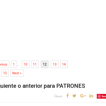
vious
1
...
10
11
12
13
14
15
Next »
iguiente o anterior para PATRONES
Share
Sav